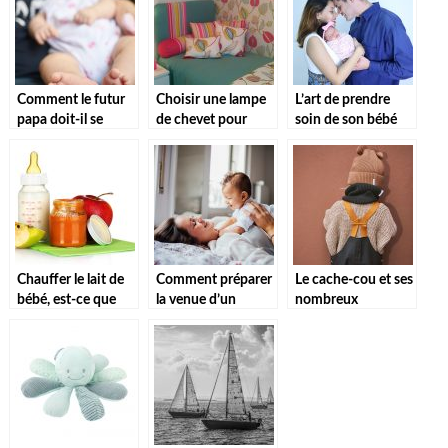
Comment le futur
Choisir une lampe
L’art de prendre
papa doit-il se
de chevet pour
soin de son bébé
préparer pour
enfant
l’hôpital?
Chauffer le lait de
Comment préparer
Le cache-cou et ses
bébé, est-ce que
la venue d’un
nombreux
c’est convenable ?
enfant ?
avantages pour le
bébé