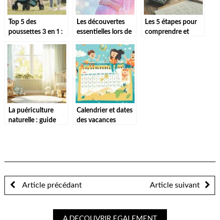
Top 5 des
Les découvertes
Les 5 étapes pour
poussettes 3 en 1 :
essentielles lors de
comprendre et
La Kinderkraft
l’échographie de la
calculer les congés
MOOV face à ses
14ème semaine de
payés pour une
concurrentes
grossesse
assistante
maternelle
simplement
La puériculture
Calendrier et dates
naturelle : guide
des vacances
complet des
scolaires 2017-
alternatives aux
2018 : 5 activites
produits
creatives pour
conventionnels
occuper vos
enfants a la maison
Article précédant
Article suivant
A DECOUVRIR EGALEMENT